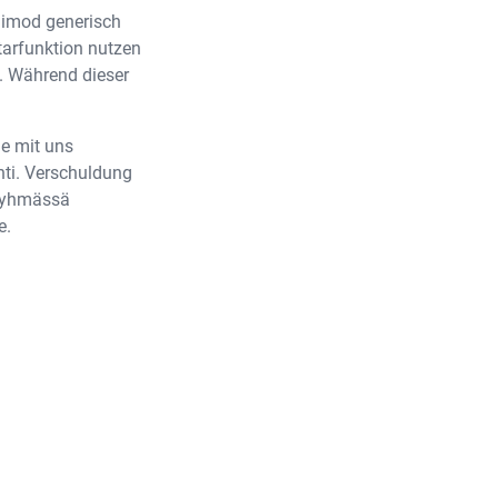
uimod generisch
tarfunktion nutzen
. Während dieser
ie mit uns
hti. Verschuldung
 Ryhmässä
e.