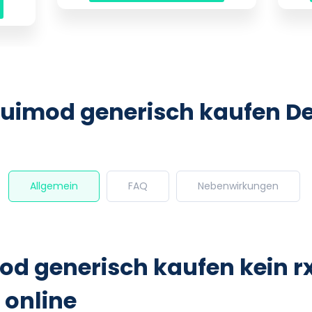
uimod generisch kaufen De
Allgemein
FAQ
Nebenwirkungen
d generisch kaufen kein r
 online