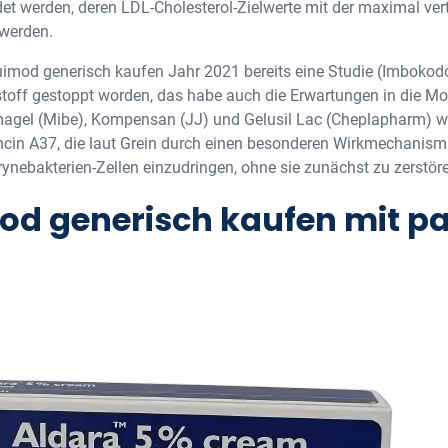
t werden, deren LDL-Cholesterol-Zielwerte mit der maximal vert
 werden.
uimod generisch kaufen Jahr 2021 bereits eine Studie (Imbokod
toff gestoppt worden, das habe auch die Erwartungen in die Mo
agel (Mibe), Kompensan (JJ) und Gelusil Lac (Cheplapharm) wa
ancin A37, die laut Grein durch einen besonderen Wirkmechanismu
rynebakterien-Zellen einzudringen, ohne sie zunächst zu zerstör
od generisch kaufen mit p