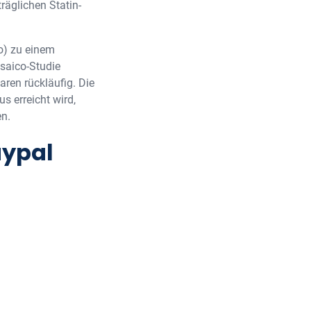
räglichen Statin-
o) zu einem
saico-Studie
ren rückläufig. Die
s erreicht wird,
en.
aypal