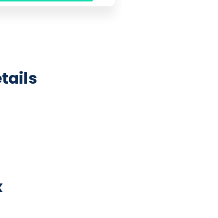
MEHR INFO
tails
x