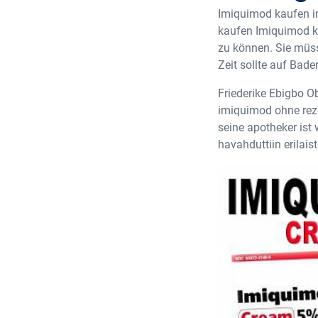
Imiquimod kaufen in
kaufen Imiquimod k
zu können. Sie müss
Zeit sollte auf Bad
Friederike Ebigbo O
imiquimod ohne reze
seine apotheker ist
havahduttiin erilais