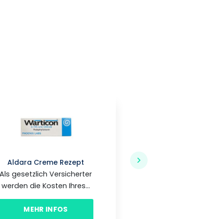
Aldara Creme Rezept
Aldara Apotheke
Als gesetzlich Versicherter
Die Produktbewe
werden die Kosten Ihres...
beinhalten d
persönlichen Erf
MEHR INFOS
unserer...