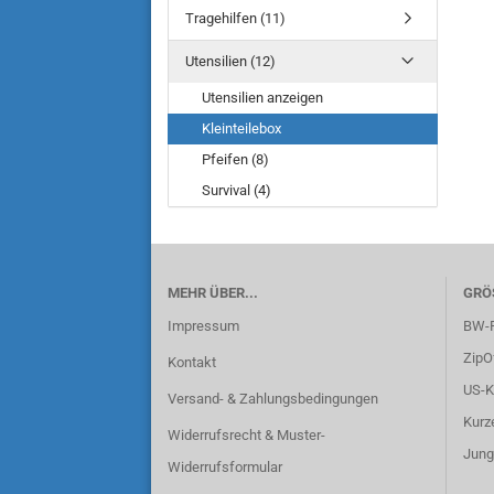
Tragehilfen (11)
Utensilien (12)
Utensilien anzeigen
Kleinteilebox
Pfeifen (8)
Survival (4)
MEHR ÜBER...
GRÖ
Impressum
BW-F
ZipO
Kontakt
US-K
Versand- & Zahlungsbedingungen
Kurz
Widerrufsrecht & Muster-
Jung
Widerrufsformular