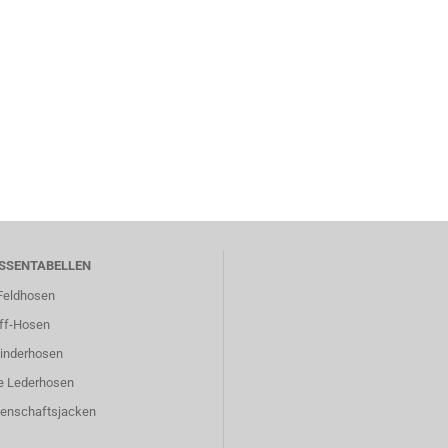
SSENTABELLEN
eldhosen
ff-Hosen
inderhosen
e Lederhosen
enschaftsjacken