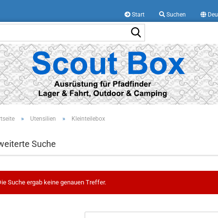
Start
Suchen
Deu
Suche...
»
»
tseite
Utensilien
Kleinteilebox
weiterte Suche
ie Suche ergab keine genauen Treffer.
CHTEN