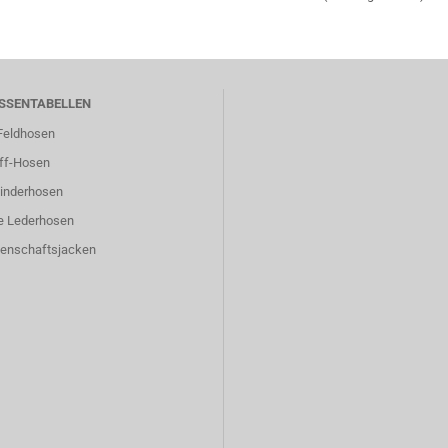
SSENTABELLEN
eldhosen
ff-Hosen
inderhosen
e Lederhosen
enschaftsjacken