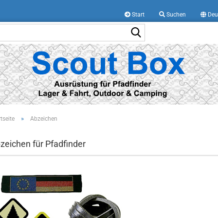
Start
Suchen
Deu
Suche...
»
tseite
Abzeichen
zeichen für Pfadfinder