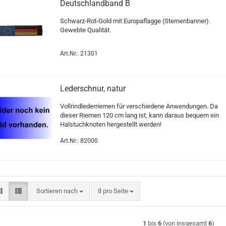
Deutschlandband B
Schwarz-Rot-Gold mit Europaflagge (Sternenbanner).
Gewebte Qualität.
Art.Nr.: 21301
Lederschnur, natur
Vollrindlederriemen für verschiedene Anwendungen. Da
dieser Riemen 120 cm lang ist, kann daraus bequem ein
Halstuchknoten hergestellt werden!
Art.Nr.: 82000
Sortieren nach
pro Seite
Sortieren nach
8 pro Seite
1
bis
6
(von insgesamt
6
)