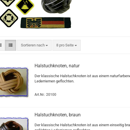
Sortieren nach
pro Seite
Sortieren nach
8 pro Seite
Halstuchknoten, natur
Der klassische Halstuchknoten ist aus einem naturfarbe
Lederriemen geflochten.
Art.Nr.: 20100
Halstuchknoten, braun
Der klassische Halstuchknoten ist aus einem einseitig br