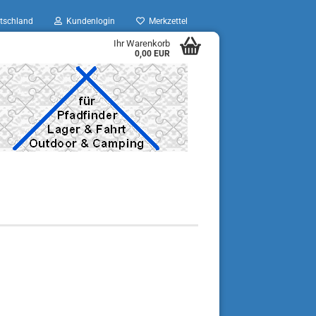
tschland
Kundenlogin
Merkzettel
Ihr Warenkorb
0,00 EUR