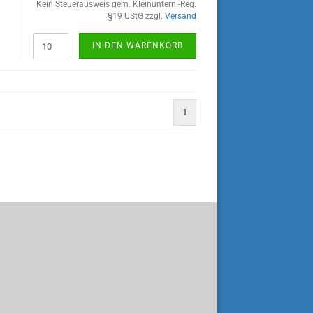
Kein Steuerausweis gem. Kleinuntern.-Reg.
s
§19 UStG zzgl.
Versand
IN DEN WARENKORB
1