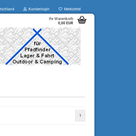
tschland
Kundenlogin
Merkzettel
Ihr Warenkorb
0,00 EUR
1