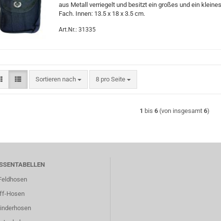
aus Metall verriegelt und besitzt ein großes und ein kleine
Fach. Innen: 13.5 x 18 x 3.5 cm.
Art.Nr.: 31335
Sortieren nach
pro Seite
Sortieren nach
8 pro Seite
1
bis
6
(von insgesamt
6
)
SSENTABELLEN
eldhosen
ff-Hosen
inderhosen