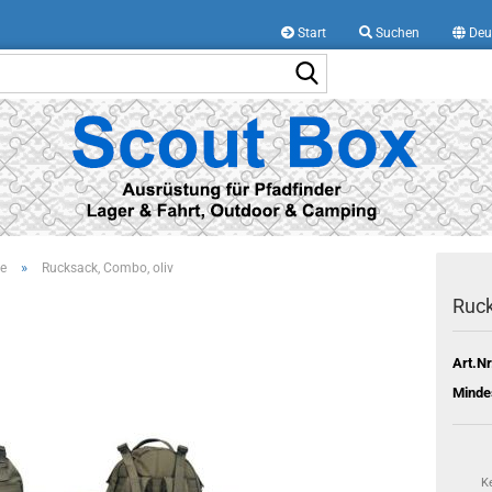
Start
Suchen
Deu
Suche...
»
e
Rucksack, Combo, oliv
Ruck
Art.Nr
Minde
K