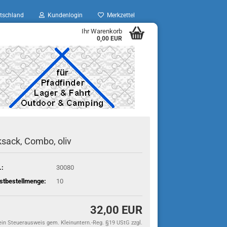
tschland
Kundenlogin
Merkzettel
Ihr Warenkorb
0,00 EUR
sack, Combo, oliv
.:
30080
stbestellmenge:
10
32,00 EUR
ein Steuerausweis gem. Kleinuntern.-Reg. §19 UStG zzgl.