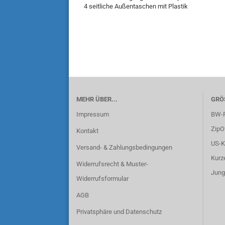
4 seitliche Außentaschen mit Plastik
MEHR ÜBER...
GRÖ
Impressum
BW-F
ZipO
Kontakt
US-K
Versand- & Zahlungsbedingungen
Kurz
Widerrufsrecht & Muster-
Jung
Widerrufsformular
AGB
Privatsphäre und Datenschutz