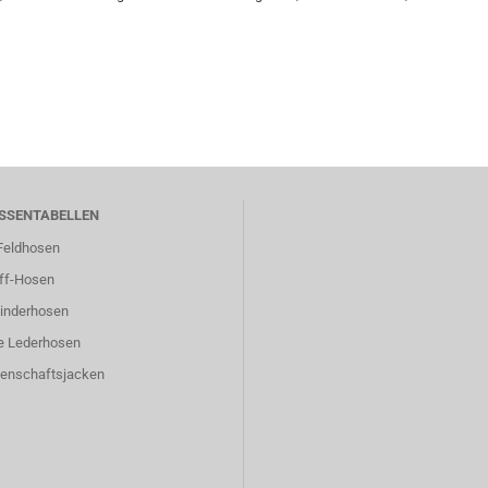
SSENTABELLEN
eldhosen
ff-Hosen
inderhosen
e Lederhosen
enschaftsjacken