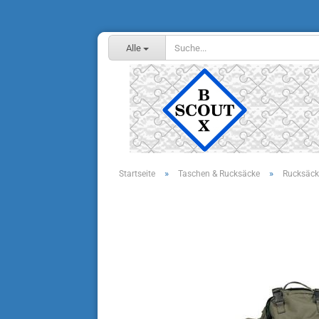
Alle
»
»
Startseite
Taschen & Rucksäcke
Rucksäck