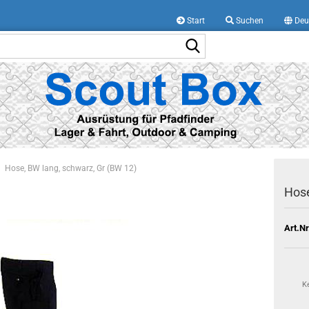
Start
Suchen
Deu
Suche...
Hose, BW lang, schwarz, Gr (BW 12)
Hose
Art.Nr
K