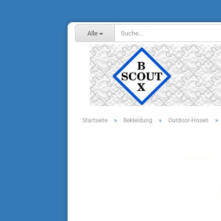
Alle
»
»
»
Startseite
Bekleidung
Outdoor-Hosen