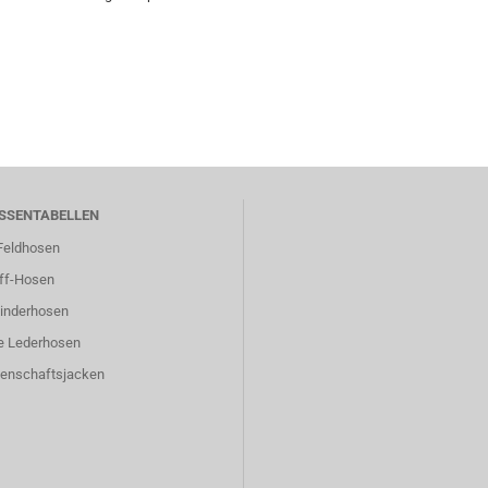
SSENTABELLEN
eldhosen
ff-Hosen
inderhosen
e Lederhosen
enschaftsjacken