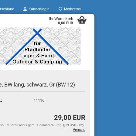
tschland
Kundenlogin
Merkzettel
Ihr Warenkorb
0,00 EUR
, BW lang, schwarz, Gr (BW 12)
.:
11116
29,00 EUR
ein Steuerausweis gem. Kleinuntern.-Reg. §19 UStG zzgl.
Versand