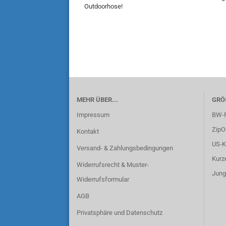
Outdoorhose!
MEHR ÜBER...
GRÖ
Impressum
BW-F
ZipO
Kontakt
US-K
Versand- & Zahlungsbedingungen
Kurz
Widerrufsrecht & Muster-
Jung
Widerrufsformular
AGB
Privatsphäre und Datenschutz